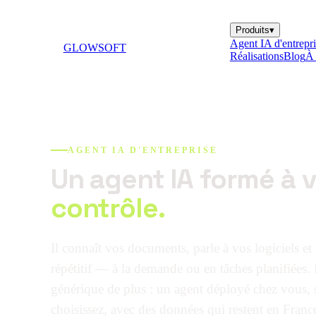
Produits
▾
Agent IA d'entrepri
GLOWSOFT
Réalisations
Blog
À 
AGENT IA D'ENTREPRISE
Un agent IA formé à v
contrôle.
Il connaît vos documents, parle à vos logiciels et 
répétitif — à la demande ou en tâches planifiées
générique de plus : un agent déployé chez vous,
choisissez, avec des données qui restent en Franc