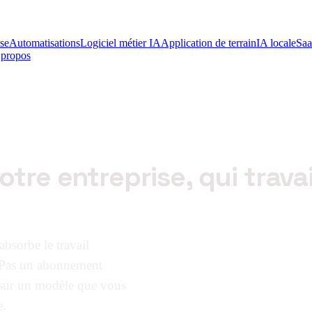
se
Automatisations
Logiciel métier IA
Application de terrain
IA locale
Sa
propos
otre entreprise, qui trava
absorbe le travail
. Pas un abonnement
 sur un modèle que vous
e.