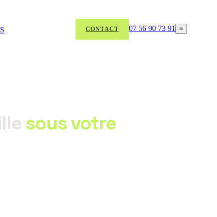
07 56 90 73 91
≡
aS
CONTACT
ille
sous votre