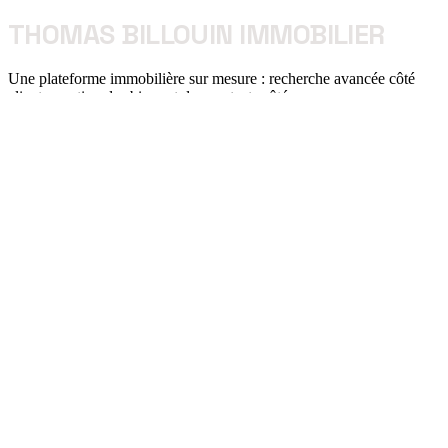
THOMAS BILLOUIN IMMOBILIER
Une plateforme immobilière sur mesure : recherche avancée côté
clients, gestion des biens et des contacts côté agence.
Voir la solution Logiciel métier →
JABB
Le catalogue textile transformé en plateforme : les clients composent
leur demande, le devis se génère automatiquement.
Voir la solution Automatisation →