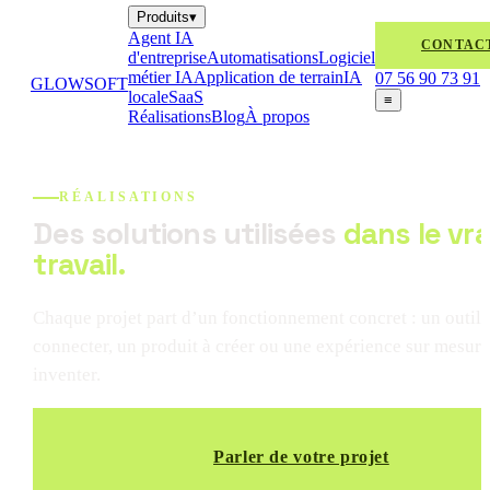
Produits
▾
Agent IA
CONTAC
d'entreprise
Automatisations
Logiciel
métier IA
Application de terrain
IA
07 56 90 73 91
GLOWSOFT
locale
SaaS
≡
Réalisations
Blog
À propos
RÉALISATIONS
Des solutions utilisées
dans le vra
travail.
Chaque projet part d’un fonctionnement concret : un outil 
connecter, un produit à créer ou une expérience sur mesure
inventer.
Parler de votre projet